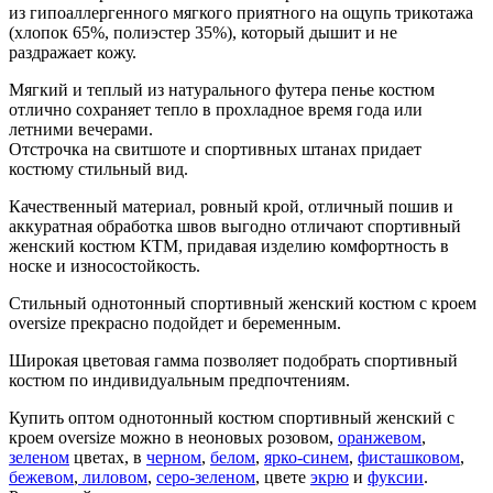
из гипоаллергенного мягкого приятного на ощупь трикотажа
(хлопок 65%, полиэстер 35%), который дышит и не
раздражает кожу.
Мягкий и теплый из натурального футера пенье костюм
отлично сохраняет тепло в прохладное время года или
летними вечерами.
Отстрочка на свитшоте и спортивных штанах придает
костюму стильный вид.
Качественный материал, ровный крой, отличный пошив и
аккуратная обработка швов выгодно отличают спортивный
женский костюм КТМ, придавая изделию комфортность в
носке и износостойкость.
Стильный однотонный спортивный женский костюм с кроем
oversize прекрасно подойдет и беременным.
Широкая цветовая гамма позволяет подобрать спортивный
костюм по индивидуальным предпочтениям.
Купить оптом однотонный костюм спортивный женский с
кроем oversize можно в неоновых розовом,
оранжевом
,
зеленом
цветах, в
черном
,
белом
,
ярко-синем
,
фисташковом
,
бежевом
,
лиловом
,
серо-зеленом
, цвете
экрю
и
фуксии
.