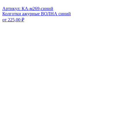
Артикул: КА-м269-синий
Колготки ажурные ВОЛНА синий
от
225,00
₽