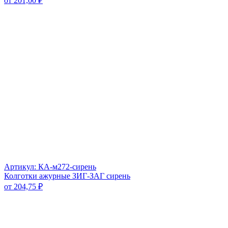
от
201,00
₽
Артикул: КА-м272-сирень
Колготки ажурные ЗИГ-ЗАГ сирень
от
204,75
₽