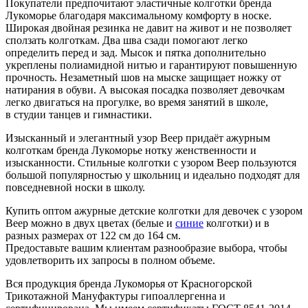
Покупатели предпочитают эластичные колготки бренда
Лукоморье благодаря максимальному комфорту в носке.
Широкая двойная резинка не давит на живот и не позволяет
сползать колготкам. Два шва сзади помогают легко
определить перед и зад. Мысок и пятка дополнительно
укреплены полиамидной нитью и гарантируют повышенную
прочность. Незаметный шов на мыске защищает ножку от
натирания в обуви. А высокая посадка позволяет девочкам
легко двигаться на прогулке, во время занятий в школе,
в студии танцев и гимнастики.
Изысканный и элегантный узор Веер придаёт ажурным
колготкам бренда Лукоморье нотку женственности и
изысканности. Стильные колготки с узором Веер пользуются
большой популярностью у школьниц и идеально подходят для
повседневной носки в школу.
Купить оптом ажурные детские колготки для девочек с узором
Веер можно в двух цветах (белые и
синие
колготки) и в
разных размерах от 122 см до 164 см.
Предоставьте вашим клиентам разнообразие выбора, чтобы
удовлетворить их запросы в полном объеме.
Вся продукция бренда Лукоморья от Красногорской
Трикотажной Мануфактуры гипоаллергенна и